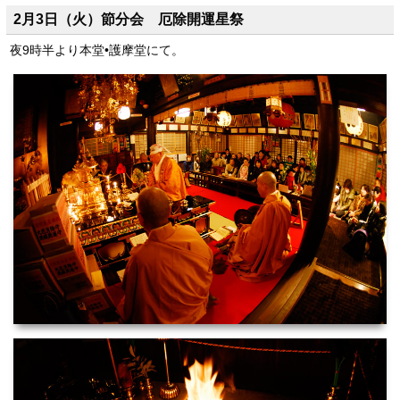
2月3日（火）節分会 厄除開運星祭
夜9時半より本堂•護摩堂にて。