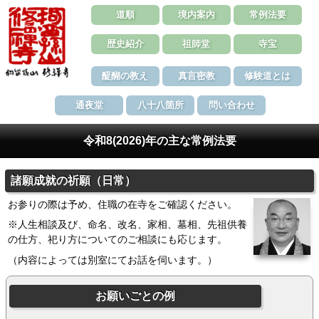
道順
境内案内
常例法要
歴史紹介
祖師堂
寺宝
醍醐の教え
真言密教
修験道とは
通夜堂
八十八箇所
問い合わせ
令和8(2026)年の主な常例法要
諸願成就の祈願（日常）
お参りの際は予め、住職の在寺をご確認ください。
※人生相談及び、命名、改名、家相、墓相、先祖供養
の仕方、祀り方についてのご相談にも応じます。
（内容によっては別室にてお話を伺います。）
お願いごとの例