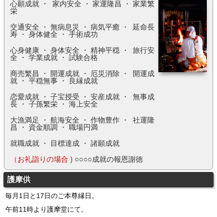
心願成就 ・ 家内安全 ・ 家運隆昌 ・ 家業繁
栄
交通安全 ・ 無病息災 ・ 病気平癒 ・ 延命長
寿 ・ 身体健全 ・ 手術成功
心身健康 ・ 身体安全 ・ 精神平穏 ・ 旅行安
全 ・ 学業成就 ・ 試験合格
商売繁昌 ・ 開運成就 ・ 厄災消除 ・ 開運成
就 ・ 平穏無事 ・ 良縁成就
恋愛成就 ・ 子宝授受 ・ 安産成就 ・ 無事成
長 ・ 子孫繁栄 ・ 海上安全
大漁満足 ・ 航海安全 ・ 作物豊作 ・ 社運隆
昌 ・ 資金順調 ・ 職場円満
就職成就 ・ 目標達成 ・ 諸願成就
（お礼詣りの場合 )
○○○○成就の報恩謝徳
護摩供
毎月1日と17日のご本尊縁日。
午前11時より護摩堂にて。