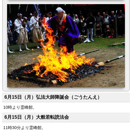
6月15日（月）弘法大師降誕会（ごうたんえ）
10時より霊峰館。
6月15日（月）大般若転読法会
11時30分より霊峰館。