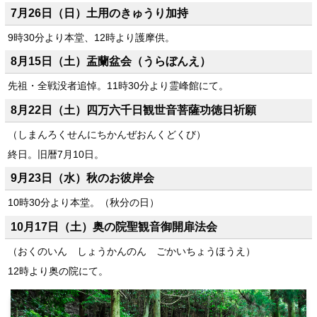
7月26日（日）土用のきゅうり加持
9時30分より本堂、12時より護摩供。
8月15日（土）盂蘭盆会（うらぼんえ）
先祖・全戦没者追悼。11時30分より霊峰館
にて。
8月22日（土）四万六千日観世音菩薩功徳日祈願
（しまんろくせんにちかんぜおんくどくび）
終日。旧暦7月10日。
9月23日（水）秋のお彼岸会
10時30分より本堂。（秋分の日）
10月17日（土）奥の院聖観音御開扉法会
（おくのいん しょうかんのん ごかいちょうほうえ）
12時より奥の院にて。